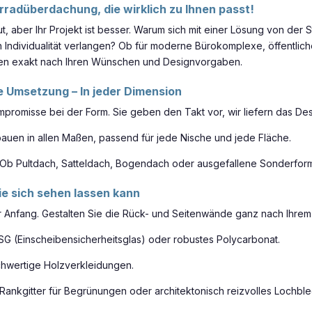
rradüberdachung, die wirklich zu Ihnen passt!
, aber Ihr Projekt ist besser. Warum sich mit einer Lösung von der
h Individualität verlangen? Ob für moderne Bürokomplexe, öffentlic
n exakt nach Ihren Wünschen und Designvorgaben.
re Umsetzung – In jeder Dimension
romisse bei der Form. Sie geben den Takt vor, wir liefern das Des
auen in allen Maßen, passend für jede Nische und jede Fläche.
Ob Pultdach, Satteldach, Bogendach oder ausgefallene Sonderformen 
die sich sehen lassen kann
der Anfang. Gestalten Sie die Rück- und Seitenwände ganz nach Ihr
SG (Einscheibensicherheitsglas) oder robustes Polycarbonat.
chwertige Holzverkleidungen.
Rankgitter für Begrünungen oder architektonisch reizvolles Lochble