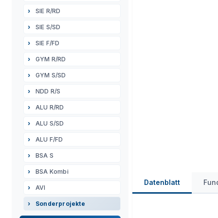
SIE R/RD
SIE S/SD
SIE F/FD
GYM R/RD
GYM S/SD
NDD R/S
ALU R/RD
ALU S/SD
ALU F/FD
BSA S
BSA Kombi
Datenblatt
Fun
AVI
Sonderprojekte