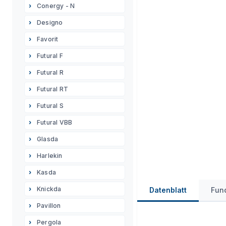
Conergy - N
Designo
Favorit
Futural F
Futural R
Futural RT
Futural S
Futural VBB
Glasda
Harlekin
Kasda
Knickda
Datenblatt
Fun
Pavillon
Pergola