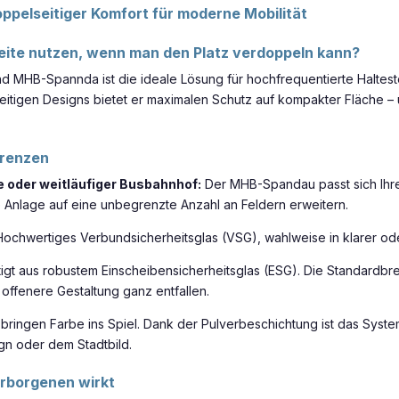
pelseitiger Komfort für moderne Mobilität
eite nutzen, wenn man den Platz verdoppeln kann?
nd MHB-Spannda ist die ideale Lösung für hochfrequentierte Haltest
seitigen Designs bietet er maximalen Schutz auf kompakter Fläche – un
Grenzen
le oder weitläufiger Busbahnhof:
Der MHB-Spandau passt sich Ihre
e Anlage auf eine unbegrenzte Anzahl an Feldern erweitern.
ochwertiges Verbundsicherheitsglas (VSG), wahlweise in klarer oder
igt aus robustem Einscheibensicherheitsglas (ESG). Die Standardbre
offenere Gestaltung ganz entfallen.
bringen Farbe ins Spiel. Dank der Pulverbeschichtung ist das Syste
gn oder dem Stadtbild.
erborgenen wirkt