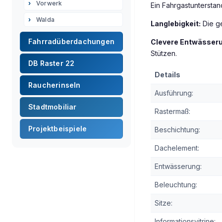
Vorwerk
Ein Fahrgastunterstan
Walda
Langlebigkeit:
Die ge
Fahrradüberdachungen
Clevere Entwässeru
Stützen.
DB Raster 22
Details
Raucherinseln
Ausführung:
Stadtmobiliar
Rastermaß:
Projektbeispiele
Beschichtung:
Dachelement:
Entwässerung:
Beleuchtung:
Sitze:
Informationsvitrine: