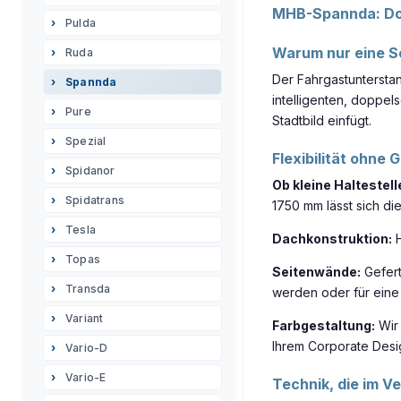
MHB-Spannda: Dop
Pulda
Warum nur eine S
Ruda
Der Fahrgastuntersta
Spannda
intelligenten, doppel
Pure
Stadtbild einfügt.
Spezial
Flexibilität ohne 
Spidanor
Ob kleine Haltestel
Spidatrans
1750 mm lässt sich di
Tesla
Dachkonstruktion:
H
Topas
Seitenwände:
Gefert
Transda
werden oder für eine 
Variant
Farbgestaltung:
Wir 
Ihrem Corporate Desi
Vario-D
Vario-E
Technik, die im V