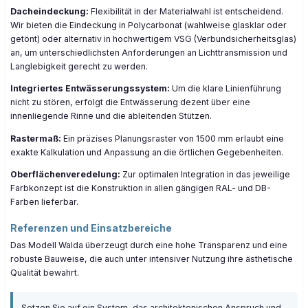
Dacheindeckung:
Flexibilität in der Materialwahl ist entscheidend.
Wir bieten die Eindeckung in Polycarbonat (wahlweise glasklar oder
getönt) oder alternativ in hochwertigem VSG (Verbundsicherheitsglas)
an, um unterschiedlichsten Anforderungen an Lichttransmission und
Langlebigkeit gerecht zu werden.
Integriertes Entwässerungssystem:
Um die klare Linienführung
nicht zu stören, erfolgt die Entwässerung dezent über eine
innenliegende Rinne und die ableitenden Stützen.
Rastermaß:
Ein präzises Planungsraster von 1500 mm erlaubt eine
exakte Kalkulation und Anpassung an die örtlichen Gegebenheiten.
Oberflächenveredelung:
Zur optimalen Integration in das jeweilige
Farbkonzept ist die Konstruktion in allen gängigen RAL- und DB-
Farben lieferbar.
Referenzen und Einsatzbereiche
Das Modell Walda überzeugt durch eine hohe Transparenz und eine
robuste Bauweise, die auch unter intensiver Nutzung ihre ästhetische
Qualität bewahrt.
Setzen Sie auf ein System, das architektonischen Anspruch und