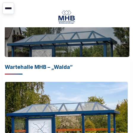
Wartehalle MHB – „Walda“